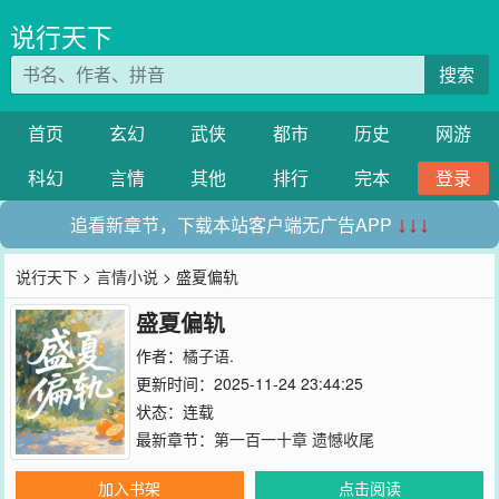
说行天下
搜索
首页
玄幻
武侠
都市
历史
网游
科幻
言情
其他
排行
完本
登录
追看新章节，下载本站客户端无广告APP
↓↓↓
说行天下
>
言情小说
> 盛夏偏轨
盛夏偏轨
作者：
橘子语.
更新时间：2025-11-24 23:44:25
状态：连载
最新章节：
第一百一十章 遗憾收尾
加入书架
点击阅读