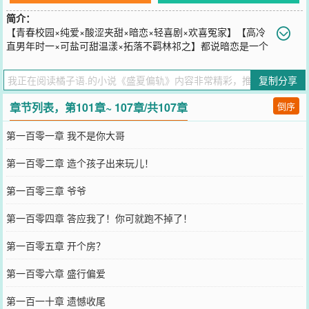
简介：
【青春校园×纯爱×酸涩夹甜×暗恋×轻喜剧×欢喜冤家】【高冷
直男年时一×可盐可甜温漾×拓落不羁林祁之】都说暗恋是一个
人的兵荒马乱，是一颗过期糖忽甜忽涩。温漾喜欢上了对谁都高冷的
年时一，她追逐着光而行，却从未发现身边对她盛行偏爱的林祁之。
复制分享
“漾漾！谁说你胖了！很元气的好不好！”“谁说女孩子不能大大咧咧，
我偏要你向阳而生，随心而活。”“勤俭节约，是个乖乖的漾宝宝，我
章节列表，第101章~ 107章/共107章
倒序
要向你看齐！”是的，林祁之总不着调往她身边蹭。直到…，年时一拒
绝了她，暗恋转为明恋，那个吊儿郎当的林祁之恍然间像是变了个
第一百零一章 我不是你大哥
人，开始变成温柔的小狗狗，只对自己摇尾乞怜。＊七年后—“漾漾，
都说七年是忘记一个人的最佳时间段，血液和细胞全都透析了一遍，
第一百零二章 造个孩子出来玩儿！
我该说你钟情好呢？还是就是不愿意爱我好呢？”温漾看着昔日风光的
林祁之，骨相脸上胡青大片，她回：“爱我很累吧？你都说七年是个忘
第一百零三章 爷爷
人的坎儿，那为什么…七年了，你却没忘记我？”再到婚礼。“我将违
背我的天性，忤逆我的本能，永远爱你。”林祁之单膝下跪，手捧鲜花
第一百零四章 答应我了！你可就跑不掉了！
将最好的都奉献给了漾漾。温漾在婚床上问他：“不后悔吗？或者你怪
过我吗？”林祁之邪魅勾唇，单手拽住衣边，轻而易举脱壳：“你想知
第一百零五章 开个房？
道吗？等下你就知道了…。”
您要是觉得《
盛夏偏轨
》还不错的话请不要忘记向您QQ群和微博微信
第一百零六章 盛行偏爱
里的朋友推荐哦！
第一百一十章 遗憾收尾