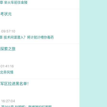
7章 坐火车前往金陵
想考状元
圆
9:57:10
1章 技术间谍潜入？将计就计喂你毒药
球探索之旅
1:41:16
 北非风情
被军区拉进黑名单！
6:27:04
 第301章 赵明辉：我被骗的好苦啊