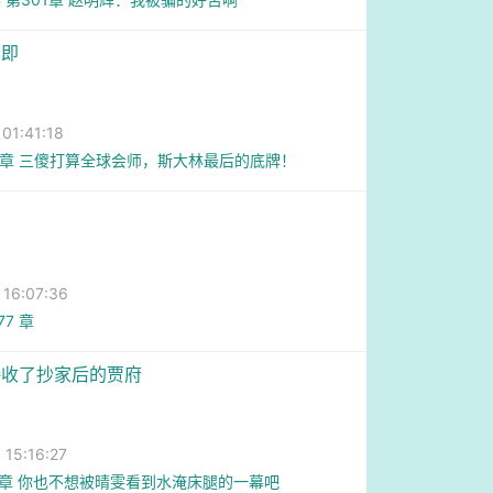
在即
1:41:18
8章 三傻打算全球会师，斯大林最后的底牌！
6:07:36
77 章
接收了抄家后的贾府
5:16:27
8章 你也不想被晴雯看到水淹床腿的一幕吧