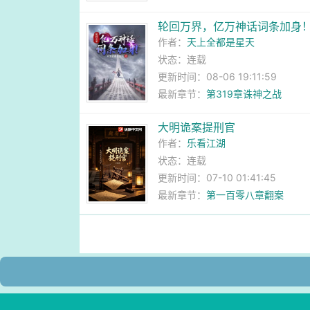
轮回万界，亿万神话词条加身
作者：
天上全都是星天
状态：连载
更新时间：08-06 19:11:59
最新章节：
第319章诛神之战
大明诡案提刑官
作者：
乐看江湖
状态：连载
更新时间：07-10 01:41:45
最新章节：
第一百零八章翻案