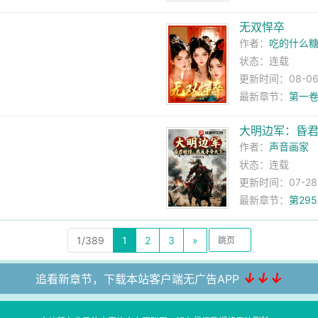
！
无双悍卒
作者：
吃的什么
状态：连载
更新时间：08-06 0
最新章节：
第一卷
大明边军：昏
作者：
声音画家
状态：连载
更新时间：07-28 0
最新章节：
第29
1/389
1
2
3
»
↓↓↓
追看新章节，下载本站客户端无广告APP