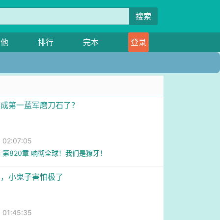
搜索
其他
排行
完本
登录
咋成第一蓝军磨刀石了？
02:07:05
 第820章 响彻全球！我们是獠牙！
狼，小鬼子害怕极了
01:45:35