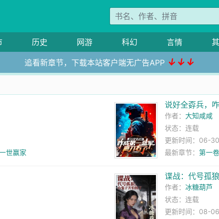
市
历史
网游
科幻
言情
↓↓↓
追看新章节，下载本站客户端无广告APP
说好全孬兵，
作者：
大知咸咸
状态：连载
更新时间：06-30 
.一世赢家
最新章节：
第一卷
谍战：代号孤
作者：
冰糖葫芦
状态：连载
更新时间：08-06 