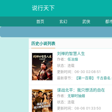
说行天下
首页
玄幻
武侠
都
历史小说列表
刘禅的智慧人生
作者：
任冶熔
状态：连载
更新时间：06-30 02:08:51
最新章节：
【第一百章】 千古昏名
谍战北平：我只想活的自在
作者：
无聊时抽烟
状态：连载
更新时间：08-06 01:33:50