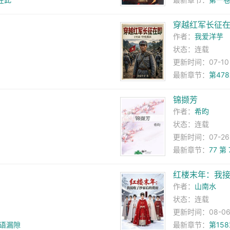
？
穿越红军长征
作者：
我爱洋芋
状态：连载
更新时间：07-10 0
最新章节：
第47
锦撷芳
作者：
希昀
状态：连载
更新时间：07-26 1
最新章节：
77 第 
红楼末年：我
作者：
山南水
状态：连载
更新时间：08-06 1
风语漏隙
最新章节：
第15