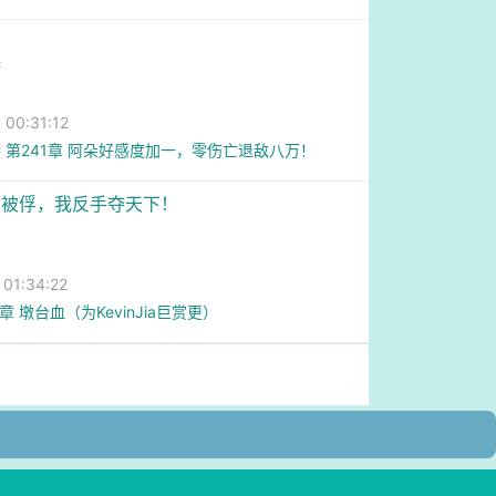
糖
0:31:12
 第241章 阿朵好感度加一，零伤亡退敌八万！
君被俘，我反手夺天下！
1:34:22
5章 墩台血（为KevinJia巨赏更）