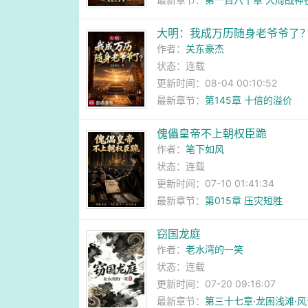
大明：我成万历随身老爷爷了
作者：
关东豪杰
状态：连载
更新时间：08-04 00:10:52
最新章节：
第145章 十倍的溢价
傀儡皇帝不上朝权臣跪
作者：
笔下如风
状态：连载
更新时间：07-10 01:41:34
最新章节：
第015章 压灾短胜
窃国龙庭
作者：
老水湾的一笑
状态：连载
更新时间：07-20 09:16:07
最新章节：
第三十七章·龙困浅滩·