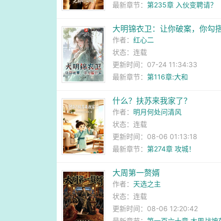
最新章节：
第235章 入伙变聘请？
大明锦衣卫：让你破案，你勾
作者：
红心二
状态：连载
更新时间：07-24 11:34:33
最新章节：
第116章:大和
什么？扶苏来我家了？
作者：
明月何处问清风
状态：连载
更新时间：08-06 01:13:18
最新章节：
第274章 攻城！
大周第一赘婿
作者：
天选之主
状态：连载
更新时间：08-06 12:20:42
最新章节：
第一百六十章 大周战神