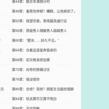
第44章：联合军演倒计时
第48章：羞辱克林顿？糟糕，让他爽到了。
第52章：探望宗裘，黑塔最高通行证
第56章：质疑男人理解男人超越男人
密
第60章：“楚洵……好久不见。”
泉
第64章：合着这波是奔我来的
第68章：初次售卖缪加果
第72章：向导的惨痛过往
第76章：我没怪你
天灾
第80章：合修？双修？顾医生当面挖墙脚
第84章：机关算尽又算不明白
了
第88章：不欢而散