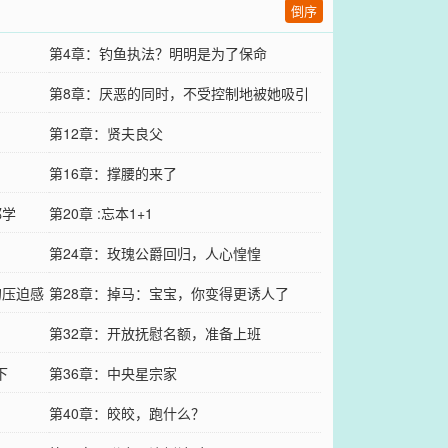
倒序
第4章：钓鱼执法？明明是为了保命
第8章：厌恶的同时，不受控制地被她吸引
第12章：贤夫良父
第16章：撑腰的来了
都学
第20章 :忘本1+1
第24章：玫瑰公爵回归，人心惶惶
的压迫感
第28章：掉马：宝宝，你变得更诱人了
第32章：开放抚慰名额，准备上班
下
第36章：中央星宗家
第40章：皎皎，跑什么？