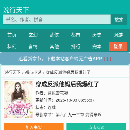
说行天下
搜索
首页
玄幻
武侠
都市
历史
网游
科幻
言情
其他
排行
完本
登录
追看新章节，下载本站客户端无广告APP
↓↓↓
说行天下
>
都市小说
> 穿成反派他妈后我爆红了
穿成反派他妈后我爆红了
作者：
蓝色雪花凝
更新时间：2025-10-03 06:55:37
状态：连载
最新章节：
第六百九十三章 变得亲近
加入书架
点击阅读