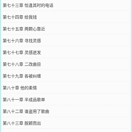
第七十三章 恰逢其时的电话
第七十四章 给我钱
第七十五章 两颗心靠近
第七十六章 寻找灵感
第七十七章 灵感迸发
第七十八章 二改曲目
第七十九章 各被纠缠
第八十章 他的柔情
第八十一章 半成品歌单
第八十二章 谁盗用了歌曲
第八十三章 脱颖而出