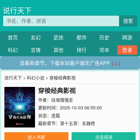
说行天下
搜索
首页
玄幻
武侠
都市
历史
网游
科幻
言情
其他
排行
完本
登录
追看新章节，下载本站客户端无广告APP
↓↓↓
说行天下
>
科幻小说
> 穿梭经典影视
穿梭经典影视
作者：
扶墙慢慢走
更新时间：2025-10-03 06:55:00
状态：连载
最新章节：
第十五章：名器榜
加入书架
点击阅读