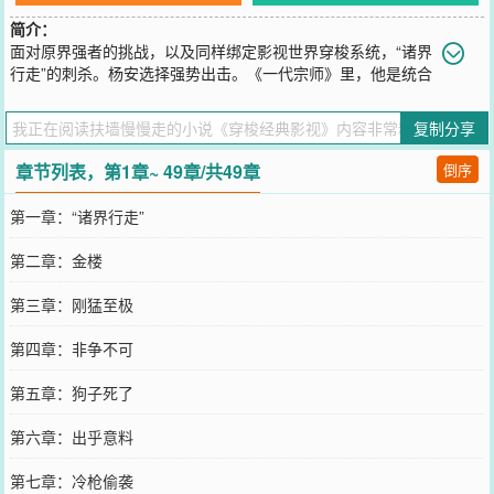
简介：
面对原界强者的挑战，以及同样绑定影视世界穿梭系统，“诸界
行走”的刺杀。杨安选择强势出击。《一代宗师》里，他是统合
南北门派的一代宗师。《功夫》里，他是力挽狂澜的武林高手。《仙
剑奇侠传》里，他是世人敬仰的绝世剑仙。……杨安：我曾踏足山
复制分享
巅，也曾到过低谷，二者都让我受益良多。（求收藏推荐月票打赏投
资）
章节列表，第1章~ 49章/共49章
倒序
您要是觉得《
穿梭经典影视
》还不错的话请不要忘记向您QQ群和微博
微信里的朋友推荐哦！
第一章：“诸界行走”
第二章：金楼
第三章：刚猛至极
第四章：非争不可
第五章：狗子死了
第六章：出乎意料
第七章：冷枪偷袭