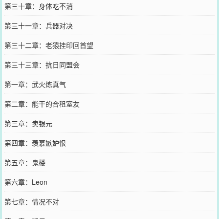
第三十章：身体吃不消
第三十一章：兵器对决
第三十二章：老猿挂印回首望
第三十三章：抗日同盟会
第一章：武火炼真气
第二章：能干的合租室友
第三章：卖银元
第四章：羡慕嫉妒恨
第五章：鬼楼
第六章：Leon
第七章：情况不对