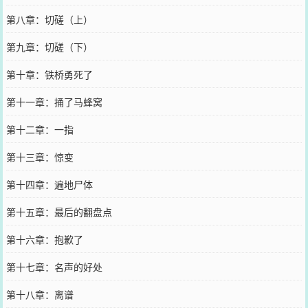
第八章：切磋（上）
第九章：切磋（下）
第十章：铁桥勇死了
第十一章：捅了马蜂窝
第十二章：一指
第十三章：惊变
第十四章：遍地尸体
第十五章：最后的翻盘点
第十六章：抱歉了
第十七章：名声的好处
第十八章：离谱