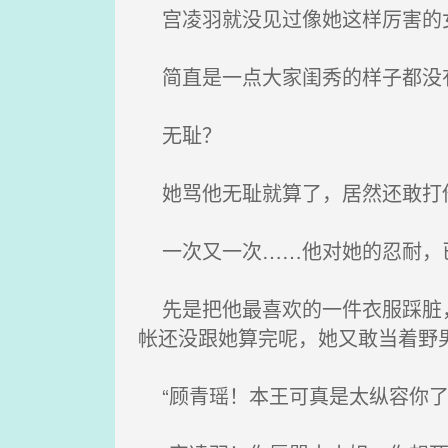
宫凌羽就没见过像她这样厉害的
简直是一点大家闺秀的样子都没
无耻？
她骂他无耻就算了，居然还敢打
一次又一次……他对她的忍耐，
先是把他最喜欢的一件衣服踩脏，
帐还没跟她算完呢，她又敢当着野
“顾青瑶！本王可真是太纵容你了