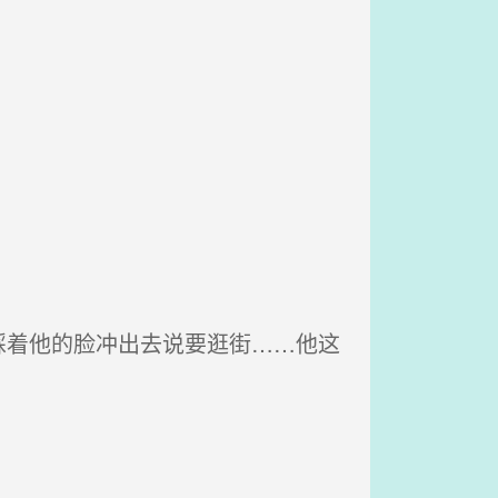
着他的脸冲出去说要逛街……他这