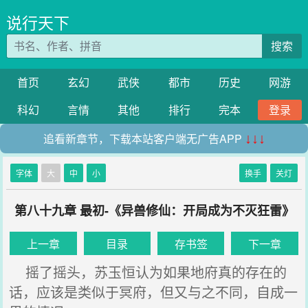
说行天下
搜索
首页
玄幻
武侠
都市
历史
网游
科幻
言情
其他
排行
完本
登录
追看新章节，下载本站客户端无广告APP
↓↓↓
字体
大
中
小
换手
关灯
第八十九章 最初-《异兽修仙：开局成为不灭狂雷》
上一章
目录
存书签
下一章
摇了摇头，苏玉恒认为如果地府真的存在的
话，应该是类似于冥府，但又与之不同，自成一