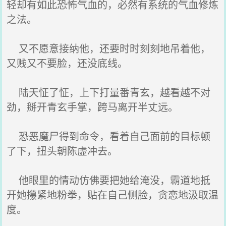
轻却有如此恐怖气血的，必然有系统的气血修炼
之法。
又不愿意接纳他，还要时时刻刻地吊着他，
又贱又不要脸，还没底线。
陆天怔了怔，上下打量番青玄，越看越不对
劲，掰开青玄手掌，跨马离开半丈远。
恐恶魔尸得到命令，看着自己面前的目标顿
了下，扭头朝陈虚冲去。
他眼里的情动仿佛要把她给淹没，霸道地抵
开她攥紧地粉拳，贴在自己侧脸，贪恋地汲取温
度。