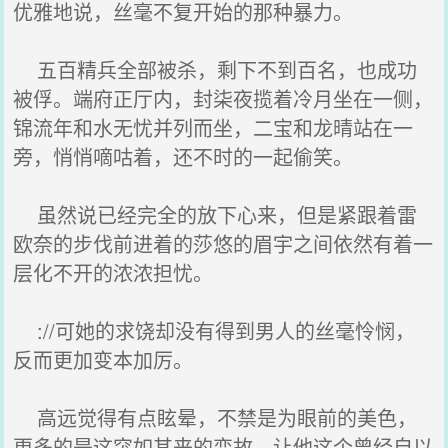
优雅地说，丝毫不复开始的那种暴力。
五百精兵全部被杀，剩下不到百名，也成功
被俘。端府正厅内，封柒夜揽着冷月坐在一侧，
锦流年和水无忧并列而坐，二宝和龙晴站在一
旁，悄悄嘀咕着，还不时的一起偷笑。
虽然说已经完全的放下心来，但是紧跟着雷
欧奈的步伐前进着的莎悠的眉宇之间依然有着一
层化不开的浓浓担忧。
://可她的求饶却没有得到男人的丝毫怜悯，
反而更加变本加厉。
高远觉得有点眩晕，不禁是为眼前的美色，
更多的是这突如其来的变故，让他这个曾经自以