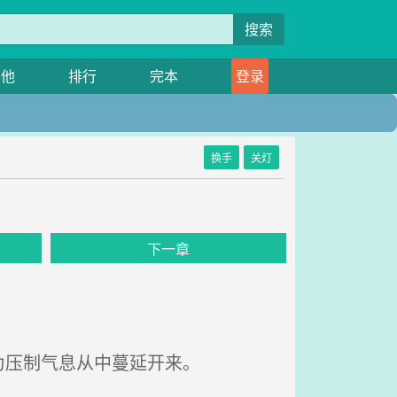
搜索
其他
排行
完本
登录
换手
关灯
下一章
为压制气息从中蔓延开来。