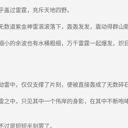
乎盖过雷霆，充斥天地四野。
数道紫金神雷滚滚落下，轰轰发发，震动得群山
小的余波也有水桶粗细，万千雷霆一起爆发，炽目
雷中，仅仅支撑了片刻，便被直接轰成了无数碎
之中，只见其中一个伟岸的身影，在其中不断咆哮
不过是短短半刻罢了。