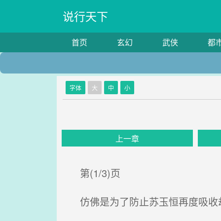
说行天下
首页
玄幻
武侠
都
字体
大
中
小
上一章
第(1/3)页
仿佛是为了防止苏玉恒再度吸收劫