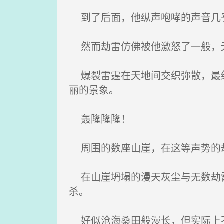
到了后面，他纵声咆哮的声音几
然而劫雷仿佛被他激怒了一般，无
爆裂雷霆在天地间交织弥散，最细
丽的景象。
轰隆隆隆！
周围的数座山崖，在这等声势的劫
在山崖坍塌的漫天灰尘与无数劫雷
杀。
好似沧海桑田般漫长，但实际上