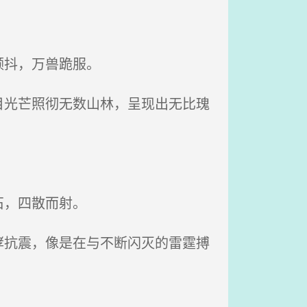
颤抖，万兽跪服。
光芒照彻无数山林，呈现出无比瑰
石，四散而射。
抗震，像是在与不断闪灭的雷霆搏