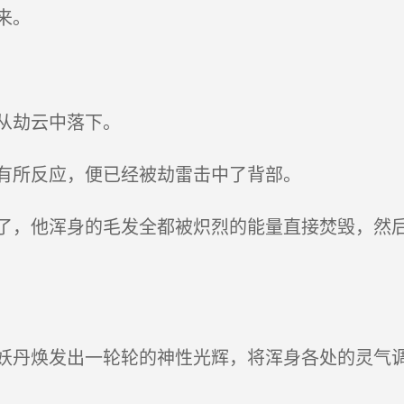
来。
从劫云中落下。
有所反应，便已经被劫雷击中了背部。
，他浑身的毛发全都被炽烈的能量直接焚毁，然后
丹焕发出一轮轮的神性光辉，将浑身各处的灵气调