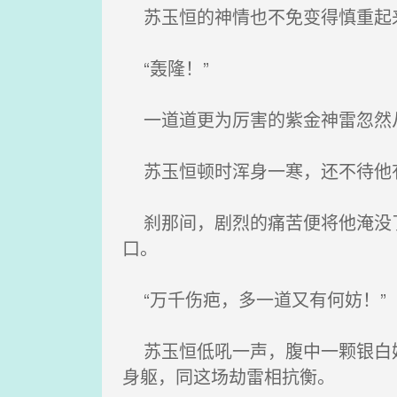
苏玉恒的神情也不免变得慎重起
“轰隆！”
一道道更为厉害的紫金神雷忽然
苏玉恒顿时浑身一寒，还不待他
刹那间，剧烈的痛苦便将他淹没了
口。
“万千伤疤，多一道又有何妨！”
苏玉恒低吼一声，腹中一颗银白妖
身躯，同这场劫雷相抗衡。