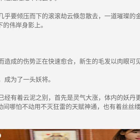
乎要倾压而下的滚滚劫云倏忽散去，一道璀璨的金
下的伟岸身影上。
造成的伤势正在快速愈合，新生的毛发以肉眼可
，成为了一头妖将。
经有着云泥之别，首先是灵气大涨，体内的妖丹更
动间哪怕不动用不灭狂雷的天赋神通，也有着丝丝