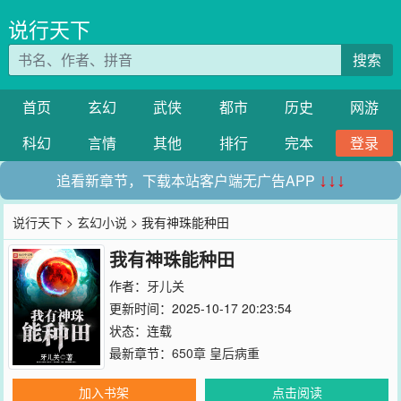
说行天下
搜索
首页
玄幻
武侠
都市
历史
网游
科幻
言情
其他
排行
完本
登录
追看新章节，下载本站客户端无广告APP
↓↓↓
说行天下
>
玄幻小说
> 我有神珠能种田
我有神珠能种田
作者：
牙儿关
更新时间：2025-10-17 20:23:54
状态：连载
最新章节：
650章 皇后病重
加入书架
点击阅读