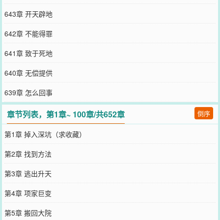
643章 开天辟地
642章 不能得罪
641章 致于死地
640章 无偿提供
639章 怎么回事
章节列表，第1章~ 100章/共652章
倒序
第1章 掉入深坑（求收藏）
第2章 找到方法
第3章 逃出升天
第4章 项家巨变
第5章 搬回大院