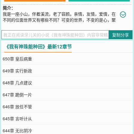
简介：
我是一座小山，伴着溪流，老了容颜。亲情，友情，爱情，在
不同的位面世界又有哪些不同？可变的世界，不变的是心，聚
不是开始，散也不是结束。
您要是觉得《
我有神珠能种田
》还不错的话请不要忘记向您QQ群和微
复制分享
博微信里的朋友推荐哦！
《我有神珠能种田》最新12章节
650章 皇后病重
649章 实行新政
648章 几点建议
647章 跪倒一片
646章 放任不管
645章 言听计从
644章 无比阴冷