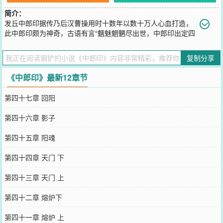
简介：
发丘中郎印据传乃后汉曹操用时十数年以数十万人心血打造，
此中郎印颇为神奇，古语有言“魑魅魍魉尽出世，中郎印出定四
方”。上书“天官赐福，百无禁忌”，手托发丘中郎印，诛邪驱魔，鬼神
避让。怎耐沧桑巨变，只留下半块中郎印，继续随我······
复制分享
您要是觉得《
中郎印
》还不错的话请不要忘记向您QQ群和微博微信里
的朋友推荐哦！
《中郎印》最新12章节
第四十七章 回阳
第四十六章 影子
第四十五章 阳魂
第四十四章 天门 下
第四十三章 天门 上
第四十二章 熔炉下
第四十一章 熔炉 上