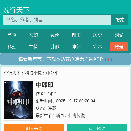
说行天下
搜索
首页
玄幻
武侠
都市
历史
网游
科幻
言情
其他
排行
完本
登录
追看新章节，下载本站客户端无广告APP
↓↓↓
说行天下
>
科幻小说
> 中郎印
中郎印
作者：
钢铲
更新时间：2025-10-17 20:26:04
状态：连载
最新章节：
新书，仙鬼传说
加入书架
点击阅读