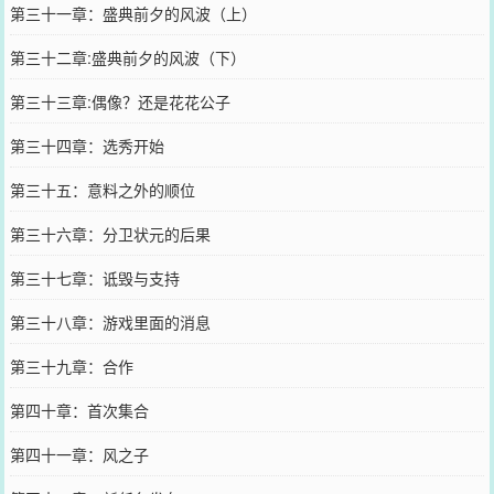
第三十一章：盛典前夕的风波（上）
第三十二章:盛典前夕的风波（下）
第三十三章:偶像？还是花花公子
第三十四章：选秀开始
第三十五：意料之外的顺位
第三十六章：分卫状元的后果
第三十七章：诋毁与支持
第三十八章：游戏里面的消息
第三十九章：合作
第四十章：首次集合
第四十一章：风之子