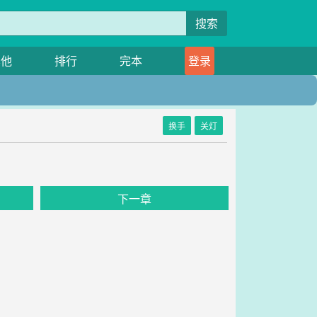
搜索
其他
排行
完本
登录
换手
关灯
下一章