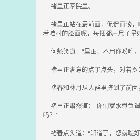
褚里正家院里。
褚里正站在最前面，侃侃而谈，嘴
着咱村的脸面呢，每捆都用尺子量好
何魁笑道：“里正，不用你吩咐，
褚里正满意的点了点头，对着乡亲
褚春和林月从人群里挤到了前面
褚里正肃然道：“你们家水煮鱼调
吗？”
褚春点头道：“知道了，您就瞧好