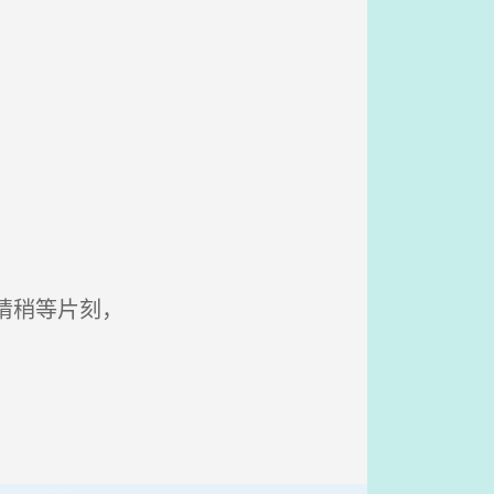
请稍等片刻，