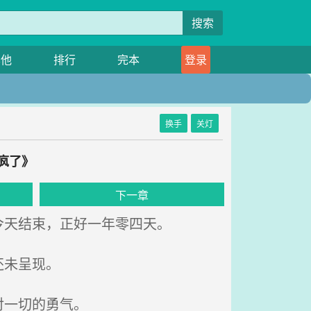
搜索
其他
排行
完本
登录
换手
关灯
疯了》
下一章
到今天结束，正好一年零四天。
还未呈现。
对一切的勇气。