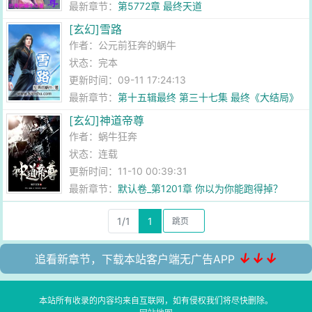
最新章节：
第5772章 最终天道
[玄幻]雪路
作者：
公元前狂奔的蜗牛
状态：完本
更新时间：09-11 17:24:13
最新章节：
第十五辑最终 第三十七集 最终《大结局》
[玄幻]神道帝尊
作者：
蜗牛狂奔
状态：连载
更新时间：11-10 00:39:31
最新章节：
默认卷_第1201章 你以为你能跑得掉？
1/1
1
↓↓↓
追看新章节，下载本站客户端无广告APP
本站所有收录的内容均来自互联网，如有侵权我们将尽快删除。