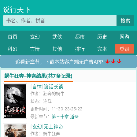
说行天下
搜索
首页
玄幻
武侠
都市
历史
网游
科幻
言情
其他
排行
完本
登录
↓↓↓
追看新章节，下载本站客户端无广告APP
蜗牛狂奔-搜索结果(共7条记录)
[言情]诡话长谈
作者：
狂奔的蜗牛
状态：连载
更新时间：11-30 23:25:22
最新章节：
第三十章 道圣
[玄幻]无上神帝
作者：
蜗牛狂奔