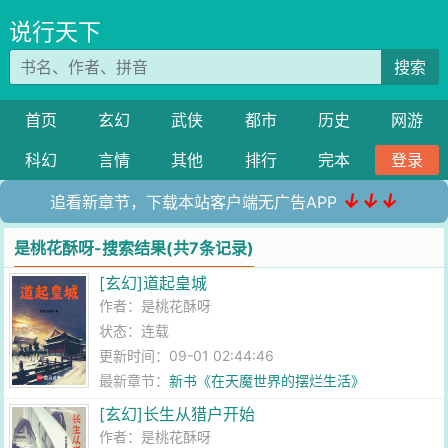
说行天下
搜索
首页
玄幻
武侠
都市
历史
网游
科幻
言情
其他
排行
完本
登录
↓↓↓
追看新章节，下载本站客户端无广告APP
是桃花酥呀-搜索结果(共7条记录)
[玄幻]道起皇城
作者：
是桃花酥呀
状态：连载
更新时间：09-01 02:44:46
最新章节：
新书《在天魔世界的摆烂生活》
[玄幻]长生从猎户开始
作者：
是桃花酥呀