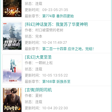
状态：连载
更新时间：09-23 05:21:35
最新章节：
第774章 番外四更始
[科幻]神话复苏：我复苏了华夏神明
作者：
村口被雷劈的老树
状态：完本
更新时间：10-24 11:49:27
最新章节：
第二百一十四章 应许之地，完结！
[玄幻]大夏至圣
作者：
一颗树上松
状态：连载
更新时间：10-05 13:55:22
最新章节：
第168章 妖族杀至
[言情]阴阳司机
作者：
夏树
状态：连载
更新时间：10-04 20:22:30