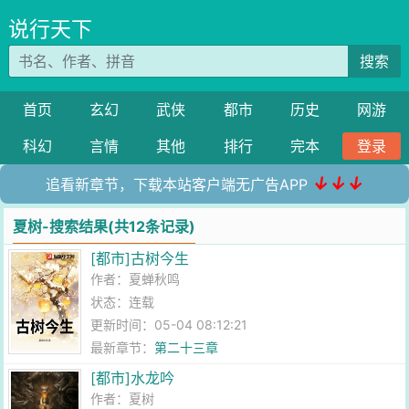
说行天下
搜索
首页
玄幻
武侠
都市
历史
网游
科幻
言情
其他
排行
完本
登录
↓↓↓
追看新章节，下载本站客户端无广告APP
夏树-搜索结果(共12条记录)
[都市]古树今生
作者：
夏蝉秋鸣
状态：连载
更新时间：05-04 08:12:21
最新章节：
第二十三章
[都市]水龙吟
作者：
夏树