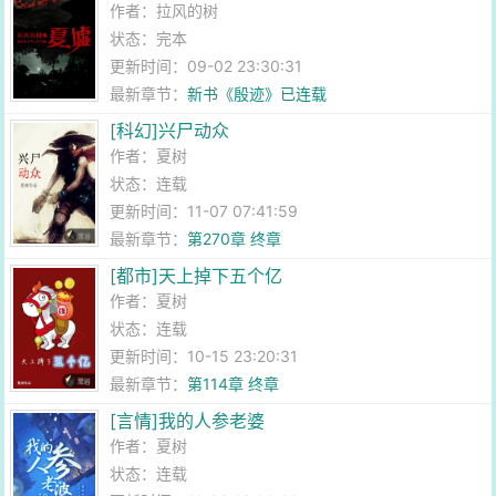
作者：
拉风的树
状态：完本
更新时间：09-02 23:30:31
最新章节：
新书《殷迹》已连载
[科幻]兴尸动众
作者：
夏树
状态：连载
更新时间：11-07 07:41:59
最新章节：
第270章 终章
[都市]天上掉下五个亿
作者：
夏树
状态：连载
更新时间：10-15 23:20:31
最新章节：
第114章 终章
[言情]我的人参老婆
作者：
夏树
状态：连载