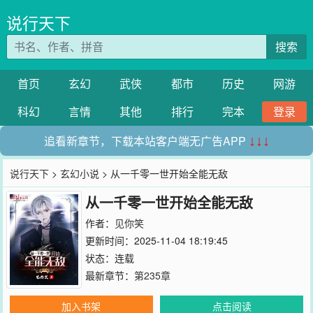
说行天下
搜索
首页
玄幻
武侠
都市
历史
网游
科幻
言情
其他
排行
完本
登录
追看新章节，下载本站客户端无广告APP
↓↓↓
说行天下
>
玄幻小说
> 从一千零一世开始全能无敌
从一千零一世开始全能无敌
作者：
见你笑
更新时间：2025-11-04 18:19:45
状态：连载
最新章节：
第235章
加入书架
点击阅读