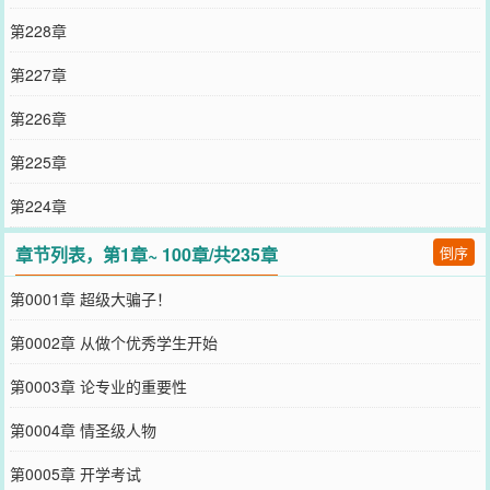
第228章
第227章
第226章
第225章
第224章
章节列表，第1章~ 100章/共235章
倒序
第0001章 超级大骗子！
第0002章 从做个优秀学生开始
第0003章 论专业的重要性
第0004章 情圣级人物
第0005章 开学考试