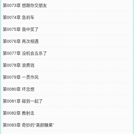
第0073章 想跟你交朋友
第0074章 急刹车
第0075章 我中奖了
第0076章 再次相遇
第0077章 没机会五杀了
第0078章 浪费钱
第0079章 一贯作风
第0080章 坏念想
第0081章 碰到一起了
第0082章 教射击
第0083章 奇妙的“美颜糖果”