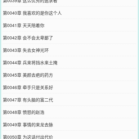
第0039章 这么优秀的追求者
第0040章 我喜欢的是你这个人
第0041章 天天陪着你
第0042章 会不会太卑鄙了
第0043章 失去女神光环
第0044章 兵来将挡水来土掩
第0045章 美颜去疤的药方
第0046章 牵手只是关系好
第0047章 有头脑的富二代
第0048章 愤怒的赵浩
第0049章 事情的来龙去脉
第0050章 为这话付出代价