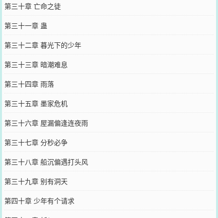
第三十章 亡命之徒
第三十一章 蛊
第三十二章 暮光下的少年
第三十三章 暗潮难息
第三十四章 雨落
第三十五章 墨家危机
第三十六章 屋漏偏逢连夜雨
第三十七章 分秒必争
第三十八章 船沉偏遇打头风
第三十九章 别有洞天
第四十章 少年有个请求