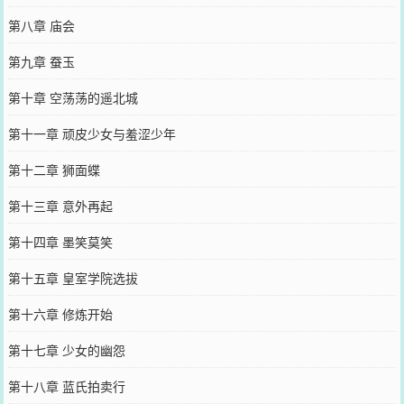
第八章 庙会
第九章 蚕玉
第十章 空荡荡的遥北城
第十一章 顽皮少女与羞涩少年
第十二章 狮面蝶
第十三章 意外再起
第十四章 墨笑莫笑
第十五章 皇室学院选拔
第十六章 修炼开始
第十七章 少女的幽怨
第十八章 蓝氏拍卖行