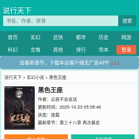
说行天下
搜索
首页
玄幻
武侠
都市
历史
网游
科幻
言情
其他
排行
完本
登录
追看新章节，下载本站客户端无广告APP
↓↓↓
说行天下
>
玄幻小说
> 黑色王座
黑色王座
作者：
云吞不会说话
更新时间：2025-10-23 05:58:46
状态：连载
最新章节：
第三十八章 再次暴走
加入书架
点击阅读