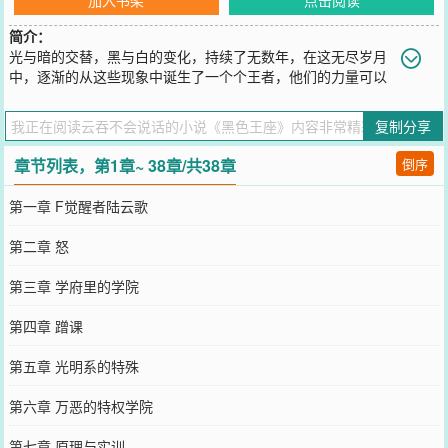
简介：
光与暗的交替，黑与白的变化，持续了无数年，在这无尽岁月
中，逐渐的从这些现象中诞生了一个个王者，他们的力量可以
倾覆天下，他们的野心在寰宇之外！
您要是觉得《
黑色王座
》还不错的话请不要忘记向您QQ群和微博微信
复制分享
里的朋友推荐哦！
章节列表，第1章~ 38章/共38章
倒序
第一章 F觉醒者陆云歌
第二章 怒
第三章 学府里的学院
第四章 蹭课
第五章 光明系的特殊
第六章 万恶的特权学院
第七章 原理与实训