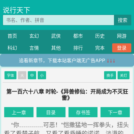
说行天下
搜索
首页
玄幻
武侠
都市
历史
网游
科幻
言情
其他
排行
完本
登录
追看新章节，下载本站客户端无广告APP
↓↓↓
字体
大
中
小
换手
关灯
第一百六十八章 时轮-《异兽修仙：开局成为不灭狂
雷》
上一章
目录
存书签
下一章
“你…………可恶！”恺撒猛地一挥拳头，扭头
看了看楚子航，又看了看昏睡的诺诺、淡漠的