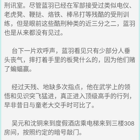
刑讯室。尽管蓝羽已经在军部接受过类似电仪、
老虎凳、鞭挞、烙铁、棒吊打等残酷的受刑训
练，但是眼前这些酷刑种类的近三分之二，蓝羽
也是从来都没有见过。
台下一片欢呼声，蓝羽看见只有少部分人垂
头丧气，摔打着手里的板凳什么的，因为他们赌
了蝙蝠赢。
经过天残、地缺多次指点，他在武学上的领
悟和见识突飞猛进，真正进入顶级高手的行列，
早非昔日与童老大交手时可比了。
吴元和沈铜来到度假酒店乘电梯来到三楼308
房间，按照约定的暗号敲门。