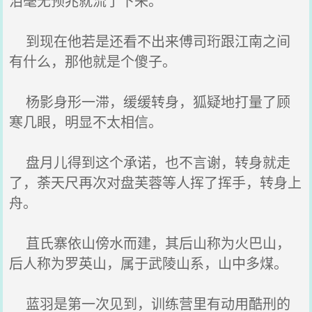
泪毫无预兆就流了下来。
到现在他若是还看不出来傅司珩跟江南之间
有什么，那他就是个傻子。
杨影身形一滞，缓缓转身，狐疑地打量了顾
寒几眼，明显不太相信。
盘月儿得到这个承诺，也不言谢，转身就走
了，荼天尺再次对盘芙蓉等人挥了挥手，转身上
舟。
苴氏寨依山傍水而建，其后山称为火巴山，
后人称为罗英山，属于武陵山系，山中多煤。
蓝羽是第一次见到，训练营里有动用酷刑的