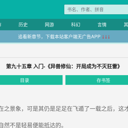
市
历史
网游
科幻
言情
追看新章节，下载本站客户端无广告APP
↓↓↓
第九十五章 入门-《异兽修仙：开局成为不灭狂雷》
目录
存书签
之景象，可是其仍是足足在飞遁了一载之后，这
自然不是轻易便能抵达的。