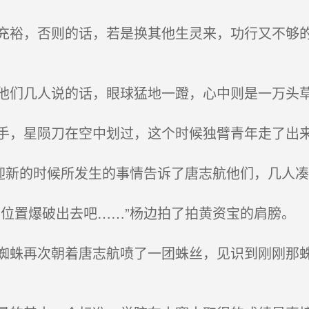
裕，否则的话，若是换其他生灵来，功行又不够的
们几人说的话，眼球猛地一蹬，心中则是一万头
，星陨刀在空中划过，这个时候独臂青年走了出来
迎新的时候所发生的事情告诉了唐志航他们，几人
位置爆破出去吧……”杨边拍了拍黄资宝的肩膀。
蛛再次朝着唐志航喷了一团蛛丝，见识到刚刚那蛛