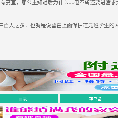
有妻室，那公主知道后为什么非但不斩还要进宫求
百人之多，也就是说留在上面保护道元班学生的人
目录
存书签