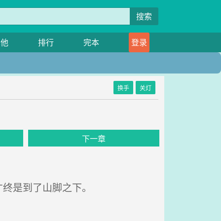
搜索
其他
排行
完本
登录
换手
关灯
下一章
才终是到了山脚之下。