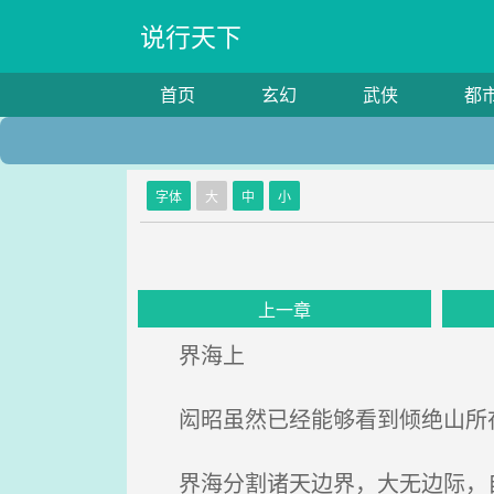
说行天下
首页
玄幻
武侠
都
字体
大
中
小
上一章
界海上
闳昭虽然已经能够看到倾绝山所在
界海分割诸天边界，大无边际，