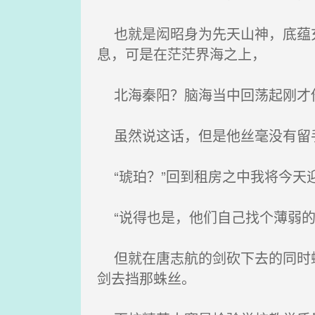
也就是闳昭身为先天山神，底蕴充
息，可是在茫茫界海之上，
北海秦阳？脑海当中回荡起刚才他
虽然说这话，但是他丝毫没有留手
“琥珀？”回到租房之中我将今天
“说得也是，他们自己找个薄弱的
但就在唐志航的剑砍下去的同时蜘
剑去挡那蛛丝。