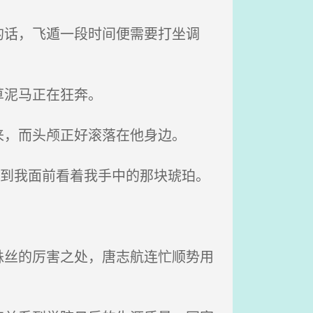
话，飞遁一段时间便需要打坐调
草泥马正在狂奔。
，而头颅正好滚落在他身边。
凑到我面前看着我手中的那块琥珀。
丝的厉害之处，唐志航连忙顺势用