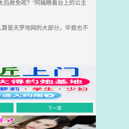
太后赦免呢？”阿婳瞧着台上的公主
算是天罗地网的大部分，毕竟也不
下一章