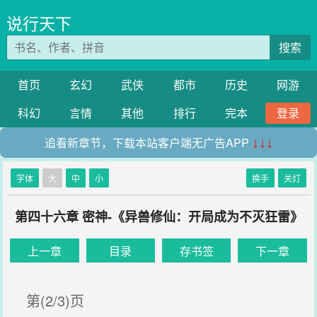
说行天下
搜索
首页
玄幻
武侠
都市
历史
网游
科幻
言情
其他
排行
完本
登录
追看新章节，下载本站客户端无广告APP
↓↓↓
字体
大
中
小
换手
关灯
第四十六章 密神-《异兽修仙：开局成为不灭狂雷》
上一章
目录
存书签
下一章
第(2/3)页