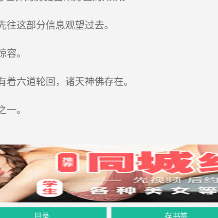
先往这部分信息观望过去。
惊容。
有着六道轮回，诸天神佛存在。
之一。
目录
存书签