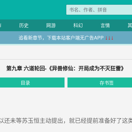
市
历史
网游
科幻
言情
追看新章节，下载本站客户端无广告APP
↓↓↓
第九章 六道轮回-《异兽修仙：开局成为不灭狂雷》
目录
存书签
还未等苏玉恒主动提出，就已经提前准备好了这