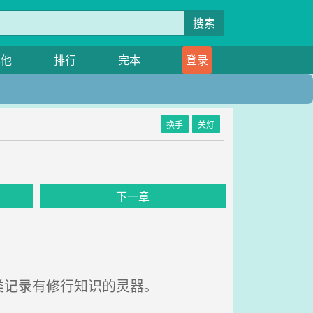
搜索
其他
排行
完本
登录
换手
关灯
下一章
类记录有修行知识的灵器。