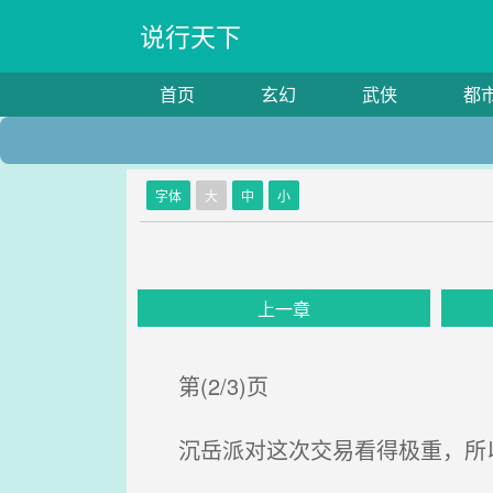
说行天下
首页
玄幻
武侠
都
字体
大
中
小
上一章
第(2/3)页
沉岳派对这次交易看得极重，所以