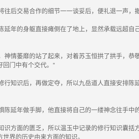
往后交易合作的细节一一谈妥后，便礼退一声，
延年的身躯直接瘫倒在了地上，显然承载远超自己
神情萎靡的站了起来，对着苏玉恒拱了拱手，恭敬
好回门中有个交代。”
行知识后，再做定夺，所以九岳道人直接安排陈延
陈延年做手脚，他直接将自己的一缕神念往手中
识方面的匮乏，所以温玉中记录的修行知识囊括方
方世界的历史由来方面的知识。