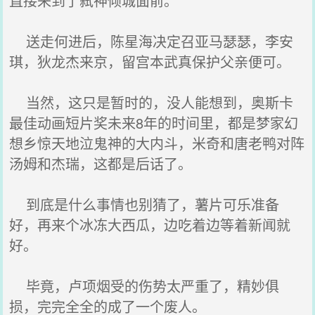
直接来到了弑神倾城面前。
送走何进后，陈星海决定召亚马瑟瑟，李安
琪，狄龙杰来京，留宫本武真保护父亲便可。
当然，这只是暂时的，没人能想到，奥斯卡
最佳动画短片奖未来8年的时间里，都是梦家幻
想乡惊天地泣鬼神的大内斗，米奇和唐老鸭对阵
汤姆和杰瑞，这都是后话了。
到底是什么事情也别猜了，薯片可乐准备
好，再来个冰冻大西瓜，边吃着边等着新闻就
好。
毕竟，卢项烟受的伤势太严重了，精妙俱
损，完完全全的成了一个废人。