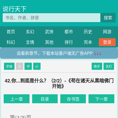
说行天下
搜索
首页
玄幻
武侠
都市
历史
网游
科幻
言情
其他
排行
完本
登录
追看新章节，下载本站客户端无广告APP
↓↓↓
字体
大
中
小
换手
关灯
42.你...到底是什么？（2/2）-《苟在诸天从黑暗佛门
开始》
上一章
目录
存书签
下一章
第(1/3)页