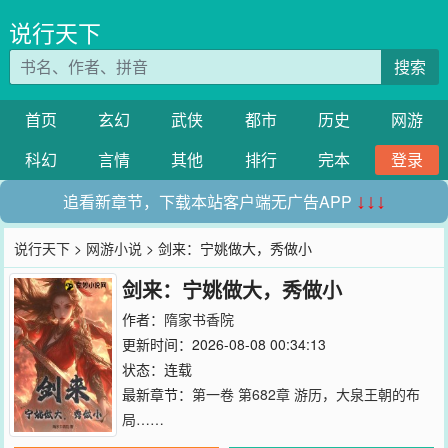
说行天下
搜索
首页
玄幻
武侠
都市
历史
网游
科幻
言情
其他
排行
完本
登录
追看新章节，下载本站客户端无广告APP
↓↓↓
说行天下
>
网游小说
> 剑来：宁姚做大，秀做小
剑来：宁姚做大，秀做小
作者：
隋家书香院
更新时间：2026-08-08 00:34:13
状态：连载
最新章节：
第一卷 第682章 游历，大泉王朝的布
局……