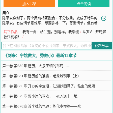
加入书架
点击阅读
简介：
陈平安穿越了，两个灵魂相互融合，不分彼此，变成了特殊的
陈平安。有些情节意难平，想要弥补一下。尊重情节，但有着
很大的创新，总之很精彩。另外，这本书也讲究逻辑，不是无脑文。
其它作品：
我有一剑：纳兰迦，别这样，我缓缓
/
斗罗V：开局解
陈平安的性格也会发生改变，除了原本的心性之外，还多了几分杀伐
救江楠楠！
/
果断。女主也不指宁姚，大家可以闲着没事看一看，有些意难平的事
情，我回去先填补。资深原著党不要喷啊，或者是轻点喷。
复制分享
您要是觉得《
剑来：宁姚做大，秀做小
》还不错的话请不要忘记向您
QQ群和微博微信里的朋友推荐哦！
《剑来：宁姚做大，秀做小》最新12章节
第一卷 第682章 游历，大泉王朝的布局……
第一卷 第681章 游历前的准备，老龙城琐事（上）
第一卷 第680章 开心的李宝瓶，江湖梦圆满了，稚圭的傲娇
第一卷 第679章 贺小凉的喜欢，一夜入道十一境
第一卷 第678章 论李槐的气运；炼化本命物——水