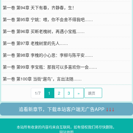
第一卷 第94章 天下有春，齐静春，生！
第一卷 第95章 宁姚：喂，你不会舍不得我吧……
第一卷 第96章 买断老槐树，再遇小宝瓶……
第一卷 第97章 老槐树里的先人……
第一卷 第98章 李槐的小心思：李柳与陈平安……
第一卷 第99章 李宝瓶：那我可以多喜欢你一会……
第一卷 第100章 当街“遛鸟”，言出法随……
1/7
1
2
3
»
追看新章节，下载本站客户端无广告APP
↓↓↓
本站所有收录的内容均来自互联网，如有侵权我们将尽快删除。
网站地图