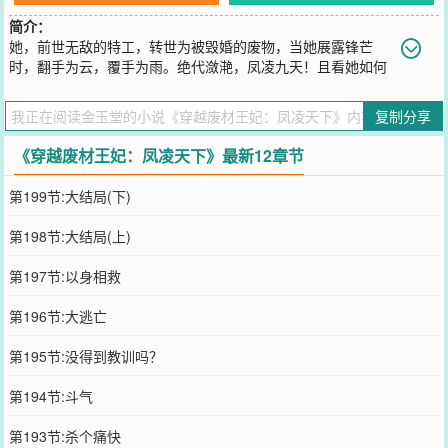
简介：
她，前世无敌的特工，转世为被毁婚的废物，当她展露锋芒
时，翻手为云，覆手为雨。绝代潋滟，凤凌九天！且看她如何
调教美男，玩转异世，在乱世浮沉中，独步天下！（情节虚构，切勿
模仿）
复制分享
您要是觉得《
穿越废材王妃：凤凌天下
》还不错的话请不要忘记向您
QQ群和微博微信里的朋友推荐哦！
《穿越废材王妃：凤凌天下》最新12章节
第199节:大结局(下)
第198节:大结局(上)
第197节:以身相救
第196节:大逃亡
第195节:没得到教训吗？
第194节:斗气
第193节:杀个痛快