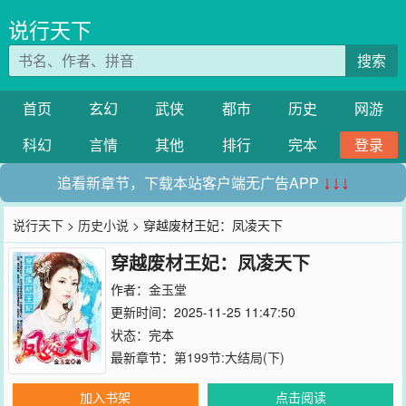
说行天下
搜索
首页
玄幻
武侠
都市
历史
网游
科幻
言情
其他
排行
完本
登录
追看新章节，下载本站客户端无广告APP
↓↓↓
说行天下
>
历史小说
> 穿越废材王妃：凤凌天下
穿越废材王妃：凤凌天下
作者：
金玉堂
更新时间：2025-11-25 11:47:50
状态：完本
最新章节：
第199节:大结局(下)
加入书架
点击阅读