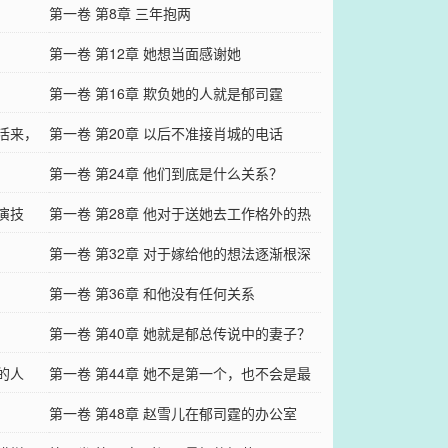
第一卷 第8章 三年抱两
第一卷 第12章 她想当面感谢她
第一卷 第16章 欺负她的人就是郁司霆
去活来，
第一卷 第20章 以后不准接肖城的电话
第一卷 第24章 他们到底是什么关系？
演技
第一卷 第28章 他对于送她去工作格外的热
衷
第一卷 第32章 对于嫁给他的想法逐渐根深
蒂固
第一卷 第36章 和他没有任何关系
第一卷 第40章 她就是郁总传说中的妻子？
的人
第一卷 第44章 她不是第一个，也不会是最
后一个
第一卷 第48章 赵雪儿在郁司霆的办公室