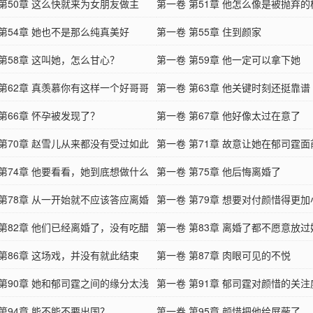
 第50章 这么快就来为女朋友做主
第一卷 第51章 他怎么像是被抛弃
 第54章 她也不是那么纯真美好
第一卷 第55章 住到颜家
 第58章 这叫她，怎么甘心？
第一卷 第59章 他一定可以拿下她
 第62章 真羡慕你有这样一个好哥哥
第一卷 第63章 他关键时刻还挺靠谱
第66章 怀孕被发现了？
第一卷 第67章 他好像太过在意了
 第70章 赵雪儿从来都没有受过如此
第一卷 第71章 故意让她在郁司霆
 第74章 他要看看，她到底想做什么
扫地
第一卷 第75章 他后悔离婚了
 第78章 从一开始就不应该答应离婚
第一卷 第79章 想要对付颜惜得更
 第82章 他们已经离婚了，没有吃醋
慎
第一卷 第83章 离婚了都不愿意放过
 第86章 这场戏，并没有就此结束
第一卷 第87章 肉眼可见的不悦
 第90章 她和郁司霆之间的缘分太浅
第一卷 第91章 郁司霆对颜惜的关注
第94章 能不能不要出国？
第一卷 第95章 颜惜把他给屏蔽了