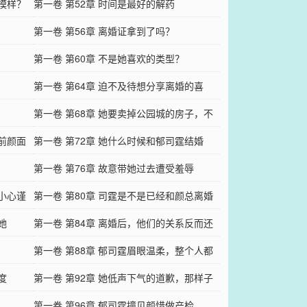
的模样？
第一卷 第52章 时间是最好的解药
第一卷 第56章 离婚证拿到了吗？
第一卷 第60章 不是她喜欢的类型？
第一卷 第64章 迫不及待想分享离婚的喜
悦？
第一卷 第68章 她要卖掉公园城的房子，不
面前颜面
留一丝回忆
第一卷 第72章 她什么时候和郁司霆结婚
了？
第一卷 第76章 故意带她过去遭受羞辱
加小心谨
第一卷 第80章 司霆是不是已经和颜总离婚
她
了？
第一卷 第84章 离婚后，他们的关系反而还
被曝光了
第一卷 第88章 郁司霆眉眼温柔，整个人都
度
很放松
第一卷 第92章 她低声下气的道歉，那样子
楚楚可怜
第一卷 第96章 郁司霆撞见颜惜做产检