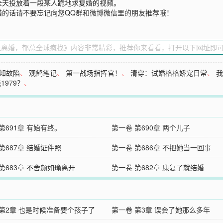
全天投放着一段某人跪地求复婚的视频。
错的话请不要忘记向您QQ群和微博微信里的朋友推荐哦！
知故陷
、
观鹤笔记
、
第一战场指挥官！
、
清穿：试婚格格娇宠日常
、
1979？
、
第691章 有始有终。
第一卷 第690章 两个儿子
第687章 结婚证件照
第一卷 第686章 不把她当一回事
第683章 不舍颜如瑜离开
第一卷 第682章 康复了就结婚
 第2章 也是时候准备要个孩子了
第一卷 第3章 误会了她那么多年