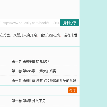
复制分享
我在冷宫，从婴儿入魔开始
、
[娱乐圈]心跳
、
我在末世
第一卷 第689章 婚礼现场
第一卷 第685章 一起参加婚宴
第一卷 第681章 没有了和颜如瑜斗争的筹码
倒序
第一卷 第4章 好久不见