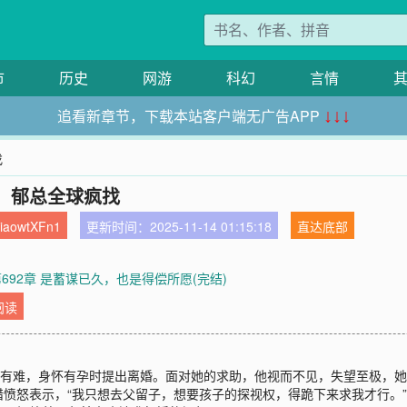
市
历史
网游
科幻
言情
追看新章节，下载本站客户端无广告APP
↓↓↓
找
，郁总全球疯找
aowtXFn1
更新时间：2025-11-14 01:15:18
直达底部
第692章 是蓄谋已久，也是得偿所愿(完结)
阅读
中有难，身怀有孕时提出离婚。面对她的求助，他视而不见，失望至极，
愤怒表示，“我只想去父留子，想要孩子的探视权，得跪下来求我才行。