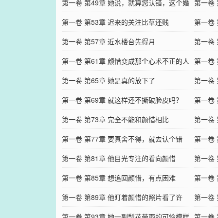
第一卷 第49章 她说，就算您认错，这个婚
第一卷
也要离
第一卷 第53章 迟来的关注比草还贱
了？
第一卷
第一卷 第57章 近水楼台先得月
第一卷
第一卷 第61章 颜惜变成那个心术不正的人
第一卷
第一卷 第65章 她是真的放下了
第一卷 
第一卷 第69章 就这样还不撕破脸皮吗？
第一卷
第一卷 第73章 完全不能和颜惜相比
屈辱
第一卷
第一卷 第77章 要真舍不得，就去认个错
第一卷
第一卷 第81章 他目光专注的看向颜惜
第一卷
第一卷 第85章 想追回颜惜，有点困难
的身份
第一卷
第一卷 第89章 他盯着颜惜的照片看了许
第一卷
多，神色有些恍惚
第一卷 第93章 她一副梨花带雨的可怜模样
第一卷 