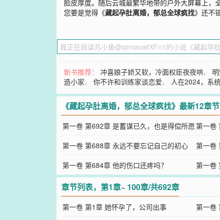
脸皮厚度。随后云城最繁华地带的户外大屏幕上，
您要是觉得《
藏起孕肚离婚，郁总全球疯找
》还不
新书推荐：
冲喜娘子娇又软，冷面权臣夜夜哄
、
明
造小家
、
你不许和训练家谈恋爱
、
人在2024，系统
《藏起孕肚离婚，郁总全球疯找》最新12章节
第一卷 第692章 是蓄谋已久，也是得偿所愿
第一卷 
(完结)
第一卷 第688章 永远不要忘记自己的初心
第一卷 
第一卷 第684章 他的伤口还疼吗？
第一卷 
章节列表，第1章~ 100章/共692章
第一卷 第1章 她怀孕了，公司出事
第一卷