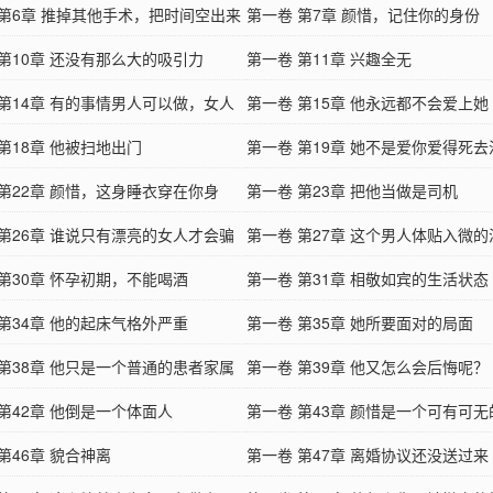
 第6章 推掉其他手术，把时间空出来
第一卷 第7章 颜惜，记住你的身份
 第10章 还没有那么大的吸引力
第一卷 第11章 兴趣全无
 第14章 有的事情男人可以做，女人
第一卷 第15章 他永远都不会爱上她
第18章 他被扫地出门
第一卷 第19章 她不是爱你爱得死
 第22章 颜惜，这身睡衣穿在你身
不肯离婚吗？
第一卷 第23章 把他当做是司机
是浪费了
 第26章 谁说只有漂亮的女人才会骗
第一卷 第27章 这个男人体贴入微的
 第30章 怀孕初期，不能喝酒
第一卷 第31章 相敬如宾的生活状态
 第34章 他的起床气格外严重
第一卷 第35章 她所要面对的局面
 第38章 他只是一个普通的患者家属
第一卷 第39章 他又怎么会后悔呢？
第42章 他倒是一个体面人
第一卷 第43章 颜惜是一个可有可无
第46章 貌合神离
第一卷 第47章 离婚协议还没送过来