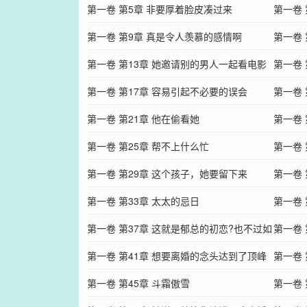
第一卷 第5章 非要厚着脸皮凑过来
第一卷
第一卷 第9章 真是令人羡慕的感情啊
第一卷
第一卷 第13章 她邀请别的男人一起看电影
第一卷
第一卷 第17章 容易引起不必要的误会
却不行
第一卷 
第一卷 第21章 他在偷看她
第一卷
第一卷 第25章 帮不上什么忙
上，真
第一卷
第一卷 第29章 这个孩子，她要留下来
人？
第一卷
第一卷 第33章 太太的忌日
第一卷
第一卷 第37章 这就是郁总的初恋?也不过如
第一卷
此而已嘛
第一卷 第41章 想要离婚的念头达到了顶峰
第一卷 
第一卷 第45章 斗霜傲雪
第一卷 