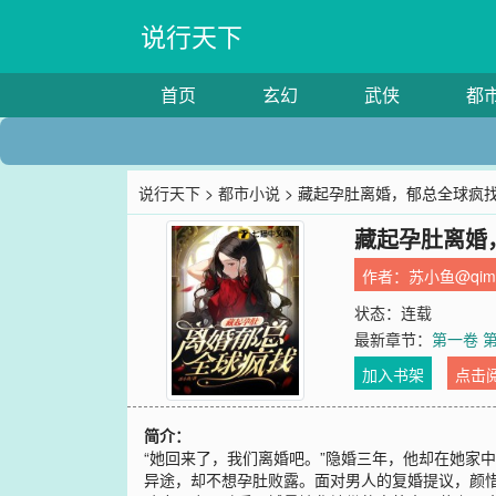
说行天下
首页
玄幻
武侠
都
说行天下
>
都市小说
> 藏起孕肚离婚，郁总全球疯
藏起孕肚离婚
作者：
苏小鱼@qimi
状态：连载
最新章节：
第一卷 
加入书架
点击
简介：
“她回来了，我们离婚吧。”隐婚三年，他却在她家
异途，却不想孕肚败露。面对男人的复婚提议，颜惜