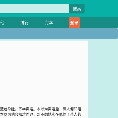
搜索
其他
排行
完本
登录
她藏着孕肚，签字离婚。本以为离婚后，两人便阡陌
”本以为他会知难而退，却不想她实在低估了某人的