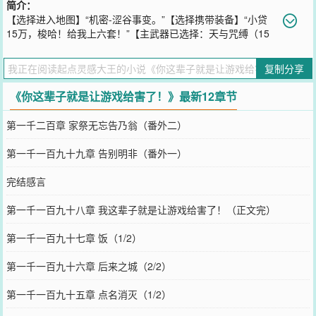
简介：
【选择进入地图】“机密-涩谷事变。”【选择携带装备】“小贷
15万，梭哈！给我上六套！”【主武器已选择：天与咒缚（15
万）】“噔噔！”游戏加载音效在陈来耳边响起，他深深叹了一口气。
“如果不是迷上深海游戏，兴许我现在还在工地搬砖。”“当然了，搬砖
复制分享
也不是不好，但对我来说，打游戏可以更加的海阔天空嘛！”
您要是觉得《
你这辈子就是让游戏给害了！
》还不错的话请不要忘记
《你这辈子就是让游戏给害了！》最新12章节
向您QQ群和微博微信里的朋友推荐哦！
第一千二百章 家祭无忘告乃翁（番外二）
第一千一百九十九章 告别明非（番外一）
完结感言
第一千一百九十八章 我这辈子就是让游戏给害了！（正文完）
第一千一百九十七章 饭（1/2）
第一千一百九十六章 后来之城（2/2）
第一千一百九十五章 点名消灭（1/2）