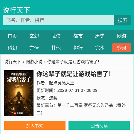
说行天下
搜索
首页
玄幻
武侠
都市
历史
网游
科幻
言情
其他
排行
完本
登录
说行天下
>
网游小说
> 你这辈子就是让游戏给害了！
你这辈子就是让游戏给害了！
作者：
起点灵感大王
更新时间：2026-07-31 07:08:29
状态：连载
最新章节：
第一千二百章 家祭无忘告乃翁（番外
二）
加入书架
点击阅读